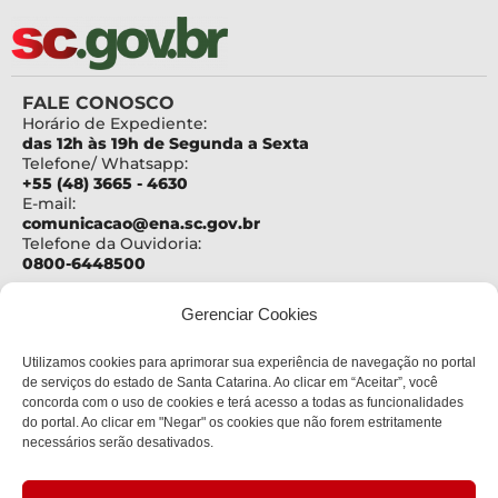
FALE CONOSCO
Horário de Expediente:
das 12h às 19h de Segunda a Sexta
Telefone/ Whatsapp:
+55 (48) 3665 - 4630
E-mail:
comunicacao@ena.sc.gov.br
Telefone da Ouvidoria:
0800-6448500
ENDEREÇO
Gerenciar Cookies
Centro Administrativo Governador Casildo João
Maldaner
Utilizamos cookies para aprimorar sua experiência de navegação no portal
Rod. SC 401 – Km 15, nº 4600
Bloco III - 2º andar
de serviços do estado de Santa Catarina. Ao clicar em “Aceitar”, você
Bairro:
concorda com o uso de cookies e terá acesso a todas as funcionalidades
Saco Grande
do portal. Ao clicar em "Negar" os cookies que não forem estritamente
Cidade:
necessários serão desativados.
Florianópolis
CEP: