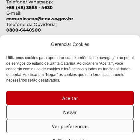
Telefone/ Whatsapp:
+55 (48) 3665 - 4630
E-mail:
comunicacao@ena.sc.gov.br
Telefone da Ouvidoria:
0800-6448500
ENDEREÇO
Gerenciar Cookies
Centro Administrativo Governador Casildo João
Maldaner
Utilizamos cookies para aprimorar sua experiência de navegação no portal
Rod. SC 401 – Km 15, nº 4600
Bloco III - 2º andar
de serviços do estado de Santa Catarina. Ao clicar em “Aceitar”, você
Bairro:
concorda com o uso de cookies e terá acesso a todas as funcionalidades
Saco Grande
do portal. Ao clicar em "Negar" os cookies que não forem estritamente
Cidade:
necessários serão desativados.
Florianópolis
CEP:
88032-900
Aceitar
CNPJ:
11.216.929/0001-79
Negar
Política de privacidade
Ver preferências