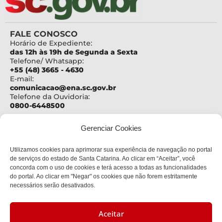
FALE CONOSCO
Horário de Expediente:
das 12h às 19h de Segunda a Sexta
Telefone/ Whatsapp:
+55 (48) 3665 - 4630
E-mail:
comunicacao@ena.sc.gov.br
Telefone da Ouvidoria:
0800-6448500
ENDEREÇO
Gerenciar Cookies
Centro Administrativo Governador Casildo João
Maldaner
Utilizamos cookies para aprimorar sua experiência de navegação no portal
Rod. SC 401 – Km 15, nº 4600
Bloco III - 2º andar
de serviços do estado de Santa Catarina. Ao clicar em “Aceitar”, você
Bairro:
concorda com o uso de cookies e terá acesso a todas as funcionalidades
Saco Grande
do portal. Ao clicar em "Negar" os cookies que não forem estritamente
Cidade:
necessários serão desativados.
Florianópolis
CEP:
88032-900
Aceitar
CNPJ: