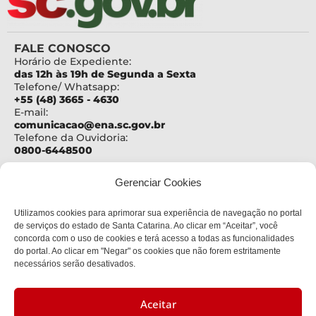
FALE CONOSCO
Horário de Expediente:
das 12h às 19h de Segunda a Sexta
Telefone/ Whatsapp:
+55 (48) 3665 - 4630
E-mail:
comunicacao@ena.sc.gov.br
Telefone da Ouvidoria:
0800-6448500
ENDEREÇO
Gerenciar Cookies
Centro Administrativo Governador Casildo João
Maldaner
Utilizamos cookies para aprimorar sua experiência de navegação no portal
Rod. SC 401 – Km 15, nº 4600
Bloco III - 2º andar
de serviços do estado de Santa Catarina. Ao clicar em “Aceitar”, você
Bairro:
concorda com o uso de cookies e terá acesso a todas as funcionalidades
Saco Grande
do portal. Ao clicar em "Negar" os cookies que não forem estritamente
Cidade:
necessários serão desativados.
Florianópolis
CEP:
88032-900
Aceitar
CNPJ: