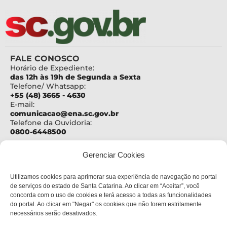
FALE CONOSCO
Horário de Expediente:
das 12h às 19h de Segunda a Sexta
Telefone/ Whatsapp:
+55 (48) 3665 - 4630
E-mail:
comunicacao@ena.sc.gov.br
Telefone da Ouvidoria:
0800-6448500
ENDEREÇO
Gerenciar Cookies
Centro Administrativo Governador Casildo João
Maldaner
Utilizamos cookies para aprimorar sua experiência de navegação no portal
Rod. SC 401 – Km 15, nº 4600
Bloco III - 2º andar
de serviços do estado de Santa Catarina. Ao clicar em “Aceitar”, você
Bairro:
concorda com o uso de cookies e terá acesso a todas as funcionalidades
Saco Grande
do portal. Ao clicar em "Negar" os cookies que não forem estritamente
Cidade:
necessários serão desativados.
Florianópolis