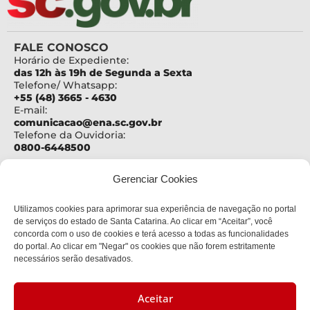
FALE CONOSCO
Horário de Expediente:
das 12h às 19h de Segunda a Sexta
Telefone/ Whatsapp:
+55 (48) 3665 - 4630
E-mail:
comunicacao@ena.sc.gov.br
Telefone da Ouvidoria:
0800-6448500
ENDEREÇO
Gerenciar Cookies
Centro Administrativo Governador Casildo João
Maldaner
Utilizamos cookies para aprimorar sua experiência de navegação no portal
Rod. SC 401 – Km 15, nº 4600
Bloco III - 2º andar
de serviços do estado de Santa Catarina. Ao clicar em “Aceitar”, você
Bairro:
concorda com o uso de cookies e terá acesso a todas as funcionalidades
Saco Grande
do portal. Ao clicar em "Negar" os cookies que não forem estritamente
Cidade:
necessários serão desativados.
Florianópolis
CEP:
88032-900
Aceitar
CNPJ: